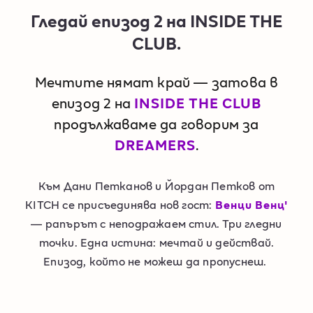
Гледай епизод 2 на INSIDE THE
CLUB.
Мечтите нямат край — затова в
епизод 2 на
INSIDE THE CLUB
продължаваме да говорим за
DREAMERS
.
Към Дани Петканов и Йордан Петков от
KITCH се присъединява нов гост:
Венци Венц'
— рапърът с неподражаем стил. Три гледни
точки. Една истина: мечтай и действай.
Епизод, който не можеш да пропуснеш. ​