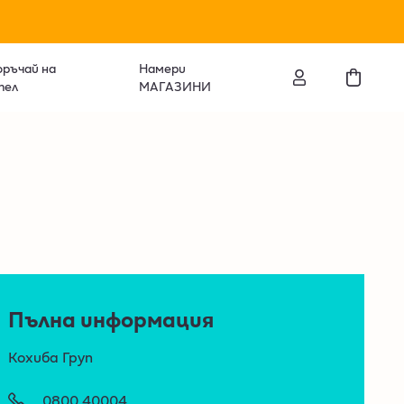
ръчай на
Намери
тел
МАГАЗИНИ
Пълна информация
Кохиба Груп
0800 40004