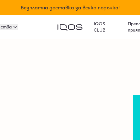
Безплатна доставка за всяка поръчка!
IQOS
Препо
мства
CLUB
прия