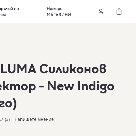
ръчай на
Намери
тел
МАГАЗИНИ
ILUMA Силиконов
ктор - New Indigo
го)
.7
(3)
Напишете мнение