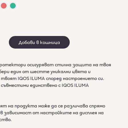
Добави в кошница
протектори осигуряват стилна защита на твоя
бери един от шестте уникални цвята и
 твоят IQOS ILUMA според настроението си.
 съвместими единствено с IQOS ILUMA
ят на продукта може да се различава спрямо
в зависимост от настройките на дисплея на
ство.