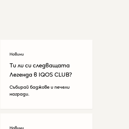
Новини
Tи ли си следващата
Легенда в IQOS CLUB?
Събирай баджове и печели
награди.
Новини