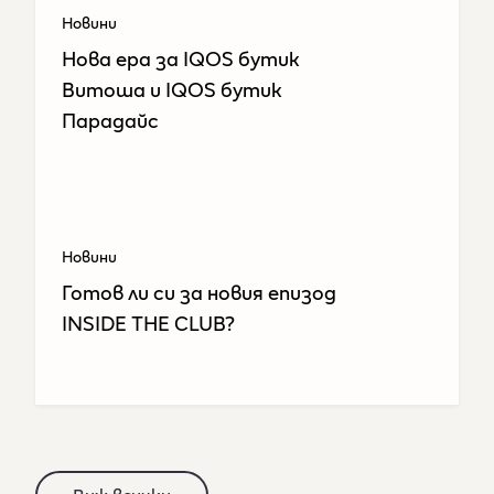
Новини
Нова ера за IQOS бутик
Витоша и IQOS бутик
Парадайс
Новини
Готов ли си за новия епизод
INSIDE THE CLUB?​