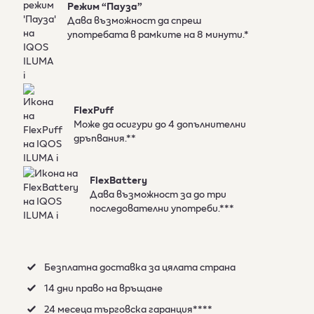
Режим “Пауза”
Дава възможност да спреш
употребата в рамките на 8 минути.*
FlexPuff
Може да осигури до 4 допълнителни
дръпвания.**
FlexBattery
Дава възможност за до три
последователни употреби.***
Безплатна доставка за цялата страна
14 дни право на връщане
24 месеца търговска гаранция****