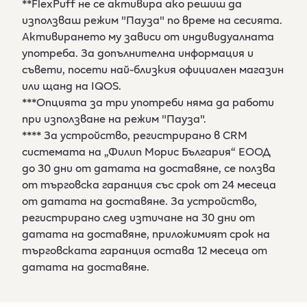
**FlexPuff не се активира ако решиш да
използваш режим "Пауза" по време на сесията.
Активирането му зависи от индивидуалната
употреба. За допълнителна информация и
съвети, посети най-близкия официален магазин
или щанд на IQOS.
***Опцията за три употреби няма да работи
при използване на режим "Пауза".
**** За устройство, регистрирано в CRM
системата на „Филип Морис България“ ЕООД
до 30 дни от датата на доставяне, се ползва
от търговска гаранция със срок от 24 месеца
от датата на доставяне. За устройство,
регистрирано след изтичане на 30 дни от
датата на доставяне, приложимият срок на
търговската гаранция остава 12 месеца от
датата на доставяне.