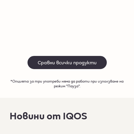
До 3 последователни употреби*
До 3 по
Купи
Купи
Сравни всички продукти
*Опцията за три употреби няма да работи при използване на
режим "Пауза".​
Новини от IQOS