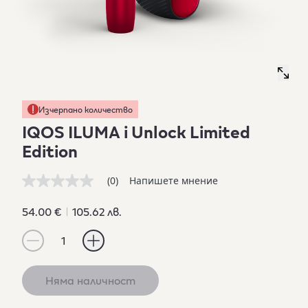
Изчерпано количество
IQOS ILUMA i Unlock Limited
Edition
(0)
Напишете мнение
Няма
стойност
на
54.00 €
105.62 лв.
оценка
Линк
1
към
същата
страница.
Няма наличност