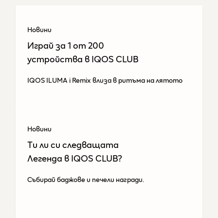
Новини
Играй за 1 от 200
устройства​ в IQOS CLUB
IQOS ILUMA i Remix влиза в ритъма на лятото
Новини
Tи ли си следващата
Легенда в IQOS CLUB?
Събирай баджове и печели награди.