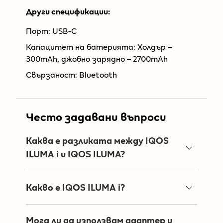
Други спецификации:
Порт: USB-C
Капацитет на батерията: Холдър –
300mAh, джобно зарядно – 2700mAh
Свързаност: Bluetooth
Често задавани въпроси
Каква е разликата между IQOS
ILUMA i и IQOS ILUMA?
IQOS ILUMA i са следващото поколение
устройства от серията IQOS ILUMA .
Какво е IQOS ILUMA i?
Te имат сензорен дисплей, който ти дава
IQOS ILUMA i е последната иновация от
цялата информация за твоята употреба.
серията устройства от серията IQOS
IQOS ILUMA i предлага допълнителни
Мога ли да използвам адаптер и