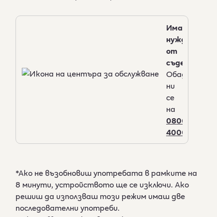
Имаш
нужда
от
съдействие?
Обади
ни
се
на
0800
40004
*Ако не възобновиш употребата в рамките на
8 минути, устройството ще се изключи. Ако
решиш да използваш този режим имаш две
последователни употреби.