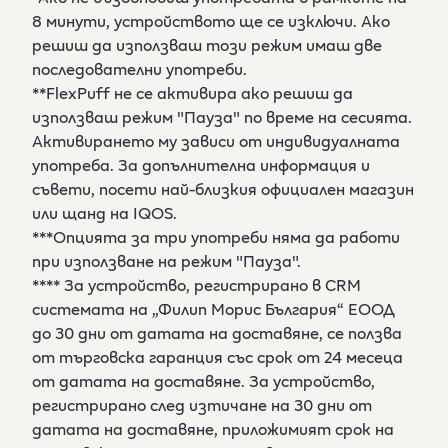
8 минути, устройството ще се изключи. Ако
решиш да използваш този режим имаш две
последователни употреби.
**FlexPuff не се активира ако решиш да
използваш режим "Пауза" по време на сесията.
Активирането му зависи от индивидуалната
употреба. За допълнителна информация и
съвети, посети най-близкия официален магазин
или щанд на IQOS.
***Опцията за три употреби няма да работи
при използване на режим "Пауза".
**** За устройство, регистрирано в CRM
системата на „Филип Морис България“ ЕООД
до 30 дни от датата на доставяне, се ползва
от търговска гаранция със срок от 24 месеца
от датата на доставяне. За устройство,
регистрирано след изтичане на 30 дни от
датата на доставяне, приложимият срок на