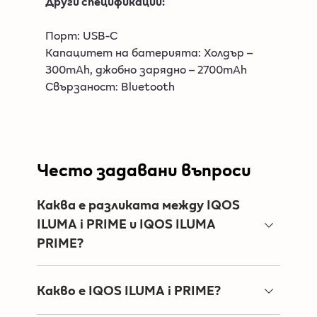
Други спецификации:
Порт: USB-C
Капацитет на батерията: Холдър –
300mAh, джобно зарядно – 2700mAh
Свързаност: Bluetooth
Често задавани въпроси
Каква е разликата между IQOS
ILUMA i PRIME и IQOS ILUMA
PRIME?
IQOS ILUMA i PRIME са следващото
поколение устройства от серията IQOS
Какво е IQOS ILUMA i PRIME?
ILUMA .
IQOS ILUMA i PRIME е новото поколение
Te имат сензорен дисплей, който ти дава