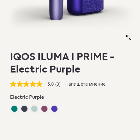
IQOS ILUMA I PRIME -
Electric Purple
5.0
(3)
Напишете мнение
5.0
от
5
Electric Purple
звезди,
средна
стойност
на
оценката.
Read
3
Reviews.