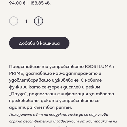
Линк
94.00 €
183.85 лв.
към
същата
страница.
1
Добави в кошница
Представяме ти устройството IQOS ILUMA i
PRIME, доставящо най-адаптираното и
удовлетворяващо изживяване. С новите
функции като сензорен дисплей и режим
„Пауза“, разполагаш с информация за твоето
преживяванe, докато устройството се
адаптира към твоя ритъм.
Показаният цвят на продукта може да се различава
спрямо действителния в зависимост от настройките на