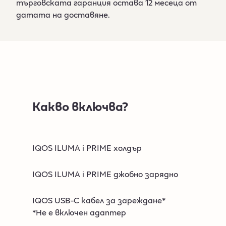
търговската гаранция остава 12 месеца от
датата на доставяне.​​
Какво включва?
IQOS ILUMA i PRIME холдър​
IQOS ILUMA i PRIME джобно зарядно​
IQOS USB-C кабел за зареждане*​
*Не е включен адаптер​