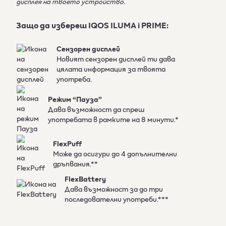
дисплея на твоето устройство.
Защо да избереш IQOS ILUMA i PRIME:
Сензорен дисплей
Новият сензорен дисплей ти дава
цялата информация за твоята
употреба.
Режим “Пауза”
Дава възможност да спреш
употребата в рамките на 8 минути.*
FlexPuff
Може да осигури до 4 допълнителни
дръпвания.**
FlexBattery
Дава възможност за до три
последователни употреби.***