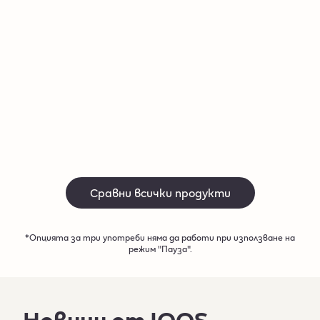
Автоматичен старт​
Автома
До 3 последователни употреби*
До 3 по
Купи
Купи
Сравни всички продукти
*Опцията за три употреби няма да работи при използване на
режим "Пауза".​
Новини от IQOS